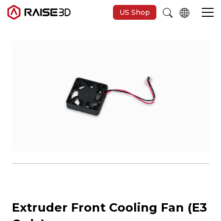
US Shop
Imprimantes 3D
Software
Matériaux
Applications
Découvrir
Extruder Front Cooling Fan (E3