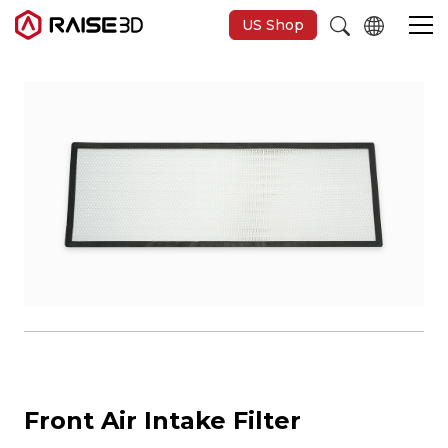
US Shop
Imprimantes 3D
Software
Matériaux
Applications
Découvrir
Front Air Intake Filter