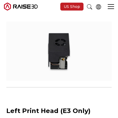
US Shop
Imprimantes 3D
Software
Matériaux
Applications
Découvrir
Left Print Head (E3 Only)