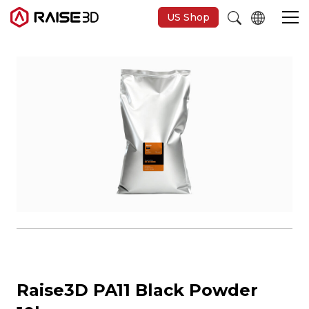
US Shop
Imprimantes 3D
Software
Matériaux
Applications
Découvrir
Raise3D PA11 Black Powder