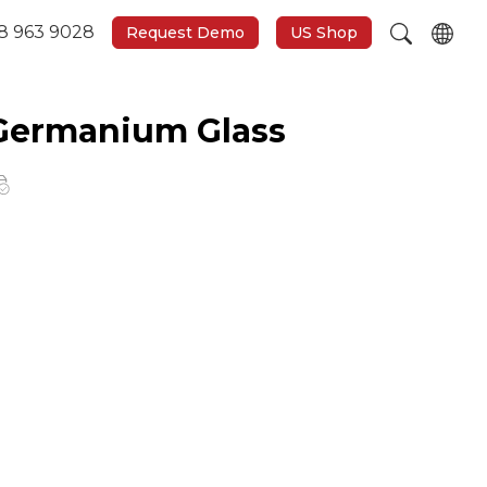
8 963 9028
Request Demo
US Shop
Germanium Glass