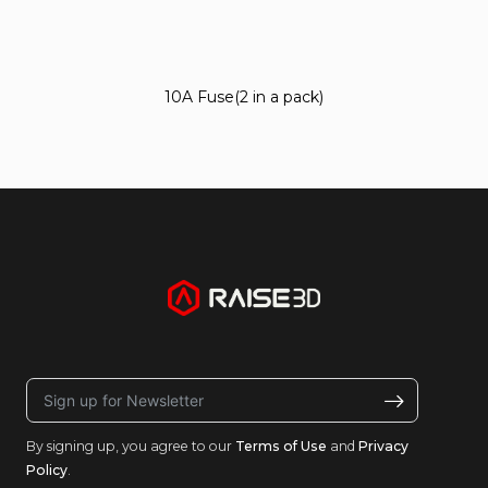
10A Fuse(2 in a pack)
By signing up, you agree to our
Terms of Use
and
Privacy
Policy
.