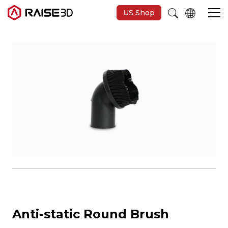
US Shop
3D-Drucker
Software
Materials
Anwendungen
Entdecken
Anti-static Round Brush