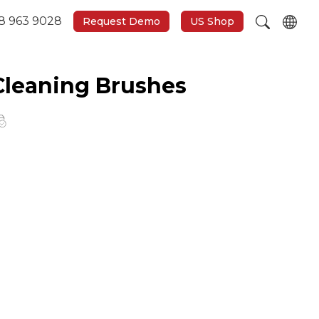
8 963 9028
Request Demo
US Shop
Cleaning Brushes