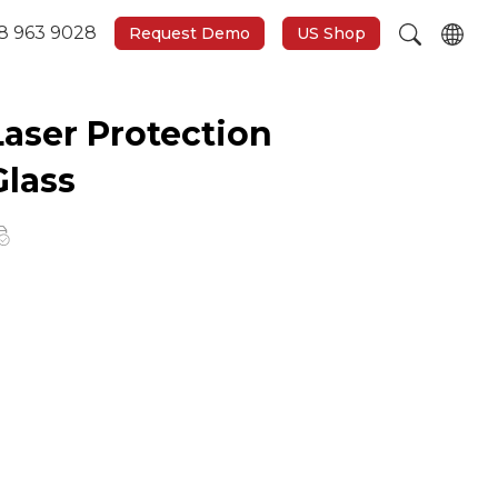
8 963 9028
Request Demo
US Shop
Laser Protection
Glass