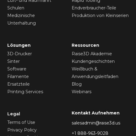
Luft- und Raumfahrt
Rapid Tooling
Schulen
Endverbraucher-Teile
Medizinische
Produktion von Kleinserien
Unterhaltung
Lösungen
Ressourcen
3D-Drucker
Raise3D Akademie
Sinter
Kundengeschichten
Software
Weißbuch &
Filamente
Anwendungsleitfaden
Ersatzteile
Blog
Printing Services
Webinars
Kontakt Aufnehmen
Legal
Terms of Use
salesadmin@raise3d.us
Privacy Policy
+1 888-963-9028