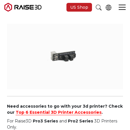
US Shop
3D-Drucker
Software
Materials
Anwendungen
Entdecken
Need accessories to go with your 3d printer? Check
our
Top 6 Essential 3D Printer Accessories
.
For Raise3D
Pro3 Series
and
Pro2 Series
3D Printers
Only.