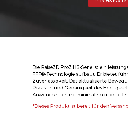
Pro3 HS kaufe
Die Raise3D Pro3 HS-Serie ist ein leistun
FFF®-Technologie aufbaut. Er bietet fü
Zuverlässigkeit. Das aktualisierte Bewe
Präzision und Genauigkeit des Hochgeschw
Anwendungen mit minimalem manuellen E
*Dieses Produkt ist bereit für den Versa