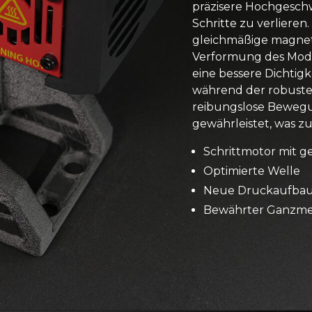
präzisere Hochgeschw
Schritte zu verlieren
gleichmäßige magnet
Verformung des Model
eine bessere Dichtig
während der robust
reibungslose Bewegu
gewährleistet, was z
Schrittmotor mit g
Optimierte Welle
Neue Druckaufbau
Bewährter Ganzme