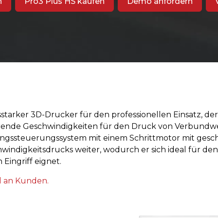
n
Pro3 Plus HS kaufen
Demo anfordern
gsstarker 3D-Drucker für den professionellen Einsatz, der
hrende Geschwindigkeiten für den Druck von Verbundwe
gungssteuerungssystem mit einem Schrittmotor mit gesc
indigkeitsdrucks weiter, wodurch er sich ideal für den
ingriff eignet.
nd an Kunden.