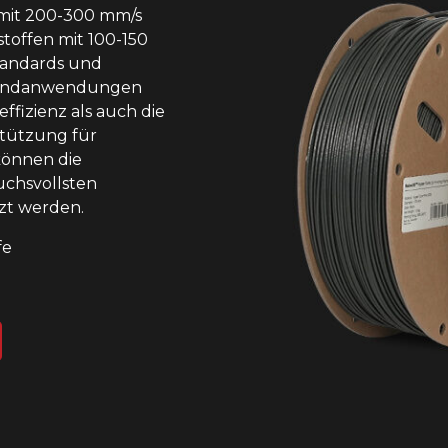
mit 200-300 mm/s
toffen mit 100-150
tandards und
 Endanwendungen
ffizienz als auch die
stützung für
können die
uchsvollsten
zt werden.
fe