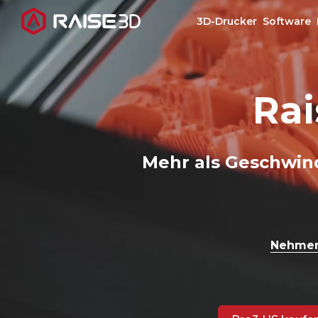
3D-Drucker
Software
3D-Drucker
Rai
Software
Mehr als Geschwin
Materials
Anwendungen
Nehmen 
Entdecken