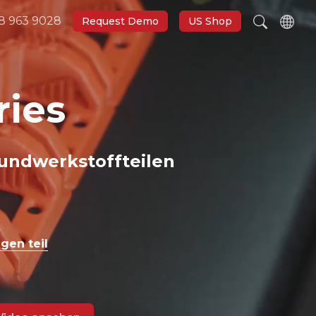
8 963 9028
Request Demo
US Shop
ries
undwerkstoffteilen
gen teil