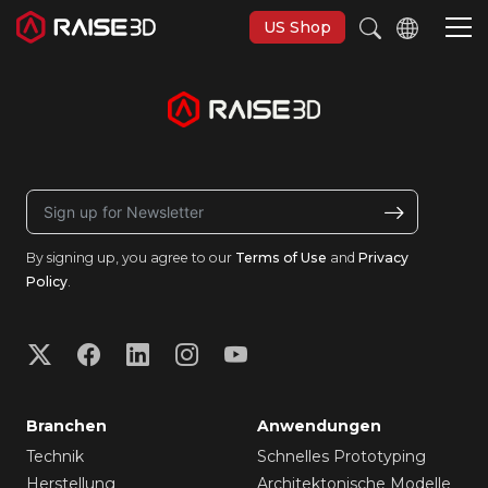
US Shop
3D-Drucker
Software
By signing up, you agree to our
Terms of Use
and
Privacy
Materials
Policy
.
Anwendungen
Entdecken
Branchen
Anwendungen
Technik
Schnelles Prototyping
Herstellung
Architektonische Modelle